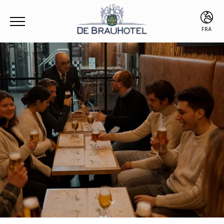
FRA
FRA
ENG
DEU