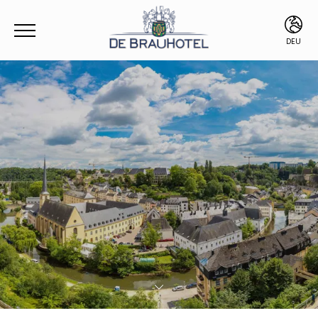
DEU
FRA
ENG
DEU